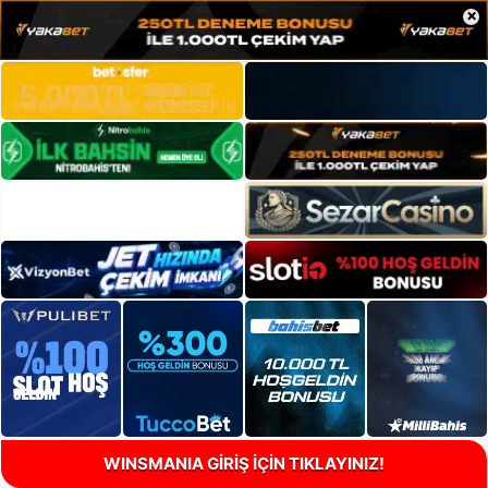
×
WINSMANIA GİRİŞ İÇİN TIKLAYINIZ!