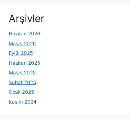
Arşivler
Haziran 2026
Mayıs 2026
Eylül 2025
Haziran 2025
Mayıs 2025
Şubat 2025
Ocak 2025
Kasım 2024