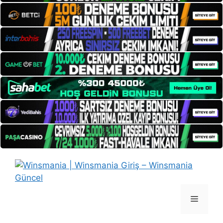
İçeriğe
atla
Menü