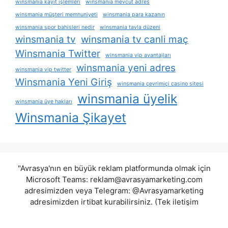
winsmania kayıt i̇şlemleri
winsmania mevcut adres
winsmania müşteri memnuniyeti
winsmania para kazanın
winsmania spor bahisleri nedir
winsmania tavla düzeni
winsmania tv
winsmania tv canli maç
Winsmania Twitter
winsmania vip avantajları
winsmania yeni adres
winsmania vip twitter
Winsmania Yeni Giriş
winsmania çevrimiçi casino sitesi
winsmania üyelik
winsmania üye hakları
Winsmania Şikayet
"Avrasya'nın en büyük reklam platformunda olmak için
Microsoft Teams:
reklam@avrasyamarketing.com
adresimizden veya Telegram: @Avrasyamarketing
adresimizden irtibat kurabilirsiniz. (Tek iletişim
adreslerimiz teams / telegram ve mail adresimizdir.
Harici hiçbir iletişim adresimiz bulunmamaktadır.