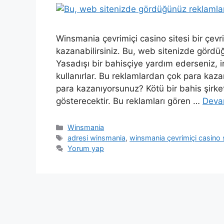
Winsmania çevrimiçi casino sitesi bir çevri
kazanabilirsiniz. Bu, web sitenizde gördü
Yasadışı bir bahisçiye yardım ederseniz, i
kullanırlar. Bu reklamlardan çok para kaz
para kazanıyorsunuz? Kötü bir bahis şirketi
gösterecektir. Bu reklamları gören …
Deva
Kategoriler
Winsmania
Etiketler
adresi winsmania
,
winsmania çevrimiçi casino s
Yorum yap