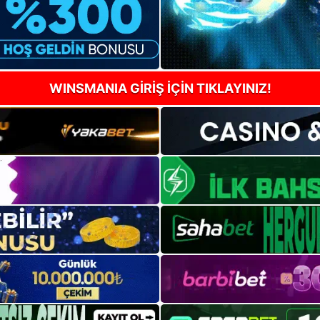
WINSMANIA GİRİŞ İÇİN TIKLAYINIZ!