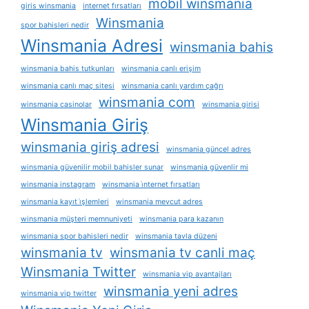
mobil winsmania
giris winsmania
internet fırsatları
Winsmania
spor bahisleri nedir
Winsmania Adresi
winsmania bahis
winsmania bahis tutkunları
winsmania canlı erişim
winsmania canlı maç sitesi
winsmania canlı yardım çağrı
winsmania com
winsmania casinolar
winsmania girisi
Winsmania Giriş
winsmania giriş adresi
winsmania güncel adres
winsmania güvenilir mobil bahisler sunar
winsmania güvenlir mi
winsmania instagram
winsmania i̇nternet fırsatları
winsmania kayıt i̇şlemleri
winsmania mevcut adres
winsmania müşteri memnuniyeti
winsmania para kazanın
winsmania spor bahisleri nedir
winsmania tavla düzeni
winsmania tv
winsmania tv canli maç
Winsmania Twitter
winsmania vip avantajları
winsmania yeni adres
winsmania vip twitter