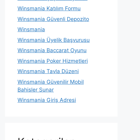
Winsmania Katılım Formu
Winsmania Güvenli Depozito
Winsmania
Winsmania Üyelik Başvurusu
Winsmania Baccarat Oyunu
Winsmania Poker Hizmetleri
Winsmania Tavla Düzeni
Winsmania Güvenilir Mobil
Bahisler Sunar
Winsmania Giriş Adresi