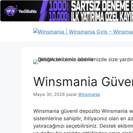
İçeriğe
atla
Winsmania Güven
Mayıs 30, 2026
yazar
Winsmania
Winsmania güvenli depozito Winsmania web
sistemlerine sahiptir, ihtiyacınız olan en a
yatıracağınızı seçebilirsiniz. Destek ekib