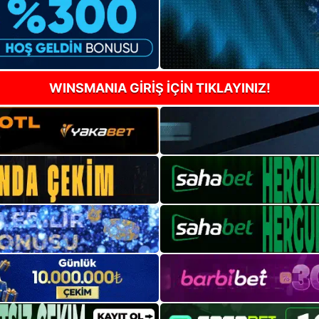
WINSMANIA GİRİŞ İÇİN TIKLAYINIZ!