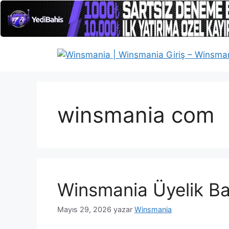
İçeriğe
atla
winsmania com
Winsmania Üyelik B
Mayıs 29, 2026
yazar
Winsmania