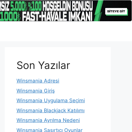
Son Yazılar
Winsmania Adresi
Winsmania Giriş
Winsmania Uygulama Seçimi
Winsmania Blackjack Katılımı
Winsmania Ayrılma Nedeni
Winsmania Şaşırtıcı Oyunlar