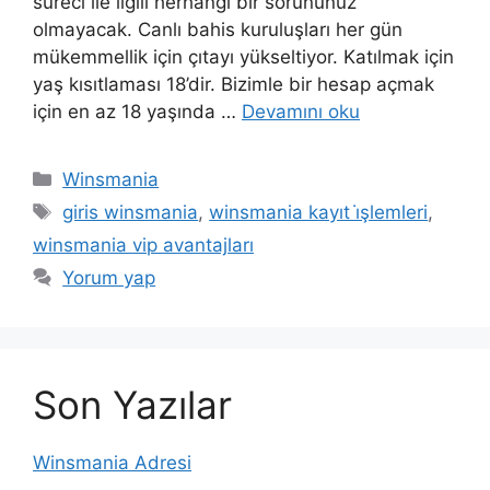
süreci ile ilgili herhangi bir sorununuz
olmayacak. Canlı bahis kuruluşları her gün
mükemmellik için çıtayı yükseltiyor. Katılmak için
yaş kısıtlaması 18’dir. Bizimle bir hesap açmak
için en az 18 yaşında …
Devamını oku
Kategoriler
Winsmania
Etiketler
giris winsmania
,
winsmania kayıt i̇şlemleri
,
winsmania vip avantajları
Yorum yap
Son Yazılar
Winsmania Adresi