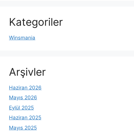
Kategoriler
Winsmania
Arşivler
Haziran 2026
Mayıs 2026
Eylül 2025
Haziran 2025
Mayıs 2025