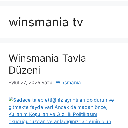
winsmania tv
Winsmania Tavla
Düzeni
Eylül 27, 2025
yazar
Winsmania