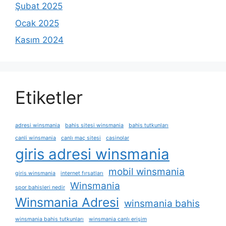
Şubat 2025
Ocak 2025
Kasım 2024
Etiketler
adresi winsmania
bahis sitesi winsmania
bahis tutkunları
canli winsmania
canlı maç sitesi
casinolar
giris adresi winsmania
mobil winsmania
giris winsmania
internet fırsatları
Winsmania
spor bahisleri nedir
Winsmania Adresi
winsmania bahis
winsmania bahis tutkunları
winsmania canlı erişim