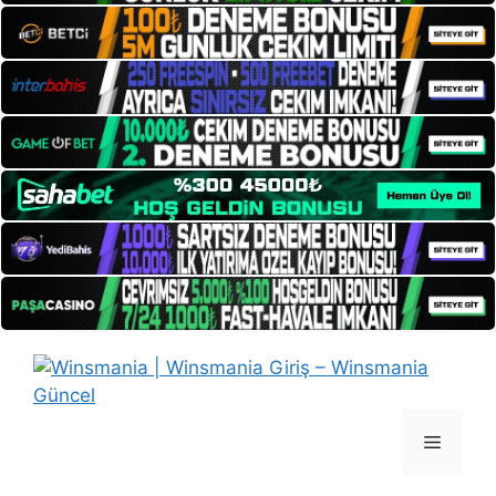
İçeriğe
atla
Menü