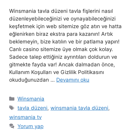
Winsmania tavla düzeni tavla fişlerini nasıl
düzenleyebileceğinizi ve oynayabileceğinizi
keşfetmek için web sitemize göz atın ve hatta
eğlenirken biraz ekstra para kazanın! Artık
beklemeyin, bize katılın ve bir patlama yapın!
Canlı casino sitemize üye olmak çok kolay.
Sadece talep ettiğiniz ayrıntıları doldurun ve
gitmekte fayda var! Ancak dalmadan önce,
Kullanım Koşulları ve Gizlilik Politikasını
okuduğunuzdan …
Devamını oku
Kategoriler
Winsmania
Etiketler
tavla düzeni
,
winsmania tavla düzeni
,
winsmania tv
Yorum yap