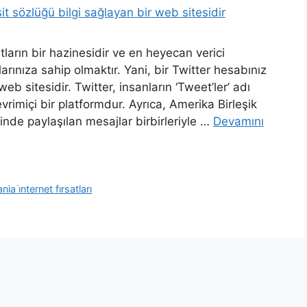
atların bir hazinesidir ve en heyecan verici
rınıza sahip olmaktır. Yani, bir Twitter hesabınız
web sitesidir. Twitter, insanların ‘Tweet’ler’ adı
evrimiçi bir platformdur. Ayrıca, Amerika Birleşik
inde paylaşılan mesajlar birbirleriyle …
Devamını
ia i̇nternet fırsatları