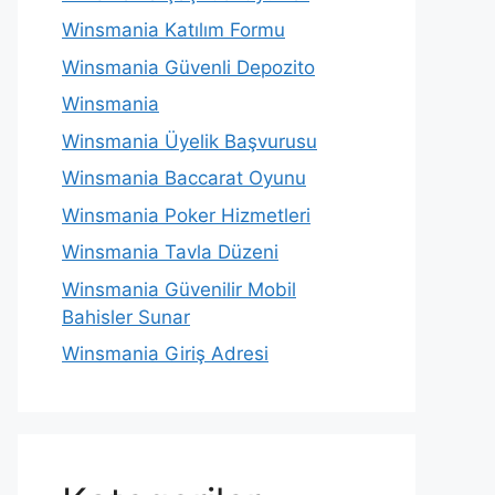
Winsmania Katılım Formu
Winsmania Güvenli Depozito
Winsmania
Winsmania Üyelik Başvurusu
Winsmania Baccarat Oyunu
Winsmania Poker Hizmetleri
Winsmania Tavla Düzeni
Winsmania Güvenilir Mobil
Bahisler Sunar
Winsmania Giriş Adresi