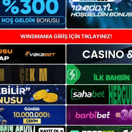
WINSMANIA GİRİŞ İÇİN TIKLAYINIZ!