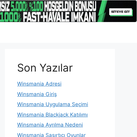
Son Yazılar
Winsmania Adresi
Winsmania Giriş
Winsmania Uygulama Seçimi
Winsmania Blackjack Katılımı
Winsmania Ayrılma Nedeni
Winsmania Şaşırtıcı Oyunlar