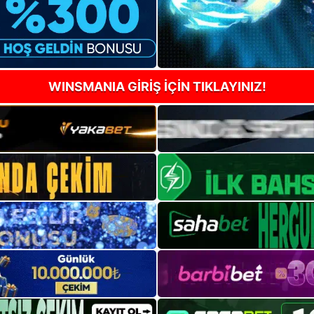
WINSMANIA GİRİŞ İÇİN TIKLAYINIZ!