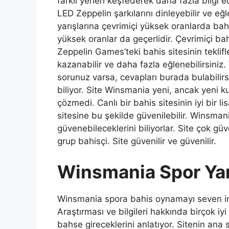
farklı yerleri keşfederek daha fazla bilgi 
LED Zeppelin şarkılarını dinleyebilir ve eğle
yarışlarına çevrimiçi yüksek oranlarda bahse
yüksek oranlar da geçerlidir. Çevrimiçi bahi
Zeppelin Games’teki bahis sitesinin teklifl
kazanabilir ve daha fazla eğlenebilirsini
sorunuz varsa, cevapları burada bulabilirsi
biliyor. Site Winsmania yeni, ancak yeni ku
çözmedi. Canlı bir bahis sitesinin iyi bir l
sitesine bu şekilde güvenilebilir. Winsmani
güvenebileceklerini biliyorlar. Site çok güv
grup bahisçi. Site güvenilir ve güvenilir.
Winsmania Spor Ya
Winsmania spora bahis oynamayı seven ins
Araştırması ve bilgileri hakkında birçok iyi 
bahse gireceklerini anlatıyor. Sitenin ana s