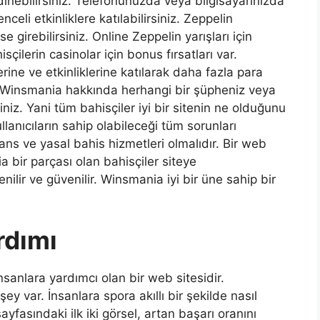
edinebilirsiniz. Telefonunuzda veya bilgisayarınızda
nceli etkinliklere katılabilirsiniz. Zeppelin
 girebilirsiniz. Online Zeppelin yarışları için
sçilerin casinolar için bonus fırsatları var.
erine ve etkinliklerine katılarak daha fazla para
z. Winsmania hakkında herhangi bir şüpheniz veya
niz. Yani tüm bahisçiler iyi bir sitenin ne olduğunu
llanıcıların sahip olabileceği tüm sorunları
isans ve yasal bahis hizmetleri olmalıdır. Bir web
a bir parçası olan bahisçiler siteye
enilir ve güvenilir. Winsmania iyi bir üne sahip bir
rdımı
anlara yardımcı olan bir web sitesidir.
şey var. İnsanlara spora akıllı bir şekilde nasıl
ayfasındaki ilk iki görsel, artan başarı oranını