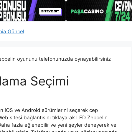
lama Seçimi
n iOS ve Android sürümlerini seçerek cep
 Web sitesi bağlantısını tıklayarak LED Zeppelin
aha fazla eğlenebilir ve yeni şeyler deneyerek ve