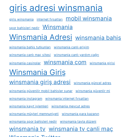
giris adresi winsmania
mobil winsmania
giris winsmania
internet fırsatları
Winsmania
spor bahisleri nedir
Winsmania Adresi
winsmania bahis
winsmania bahis tutkunları
winsmania canlı erişim
winsmania canlı maç sitesi
winsmania canlı yardım çağrı
winsmania com
winsmania casinolar
winsmania girisi
Winsmania Giriş
winsmania giriş adresi
winsmania güncel adres
winsmania güvenilir mobil bahisler sunar
winsmania güvenlir mi
winsmania instagram
winsmania i̇nternet fırsatları
winsmania kayıt i̇şlemleri
winsmania mevcut adres
winsmania müşteri memnuniyeti
winsmania para kazanın
winsmania spor bahisleri nedir
winsmania tavla düzeni
winsmania tv
winsmania tv canli maç