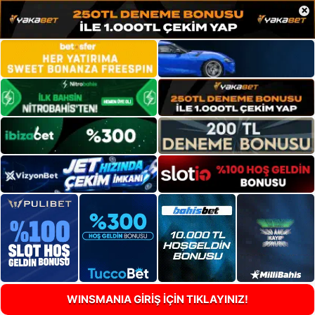
×
WINSMANIA GİRİŞ İÇİN TIKLAYINIZ!