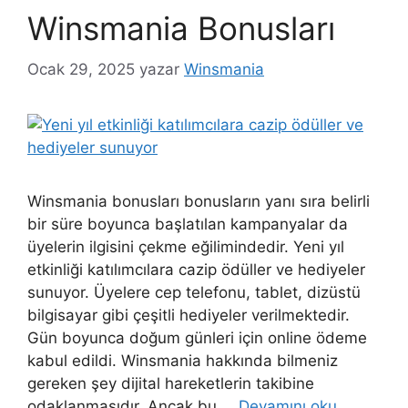
Winsmania Bonusları
Ocak 29, 2025
yazar
Winsmania
Winsmania bonusları bonusların yanı sıra belirli
bir süre boyunca başlatılan kampanyalar da
üyelerin ilgisini çekme eğilimindedir. Yeni yıl
etkinliği katılımcılara cazip ödüller ve hediyeler
sunuyor. Üyelere cep telefonu, tablet, dizüstü
bilgisayar gibi çeşitli hediyeler verilmektedir.
Gün boyunca doğum günleri için online ödeme
kabul edildi. Winsmania hakkında bilmeniz
gereken şey dijital hareketlerin takibine
odaklanmasıdır. Ancak bu …
Devamını oku