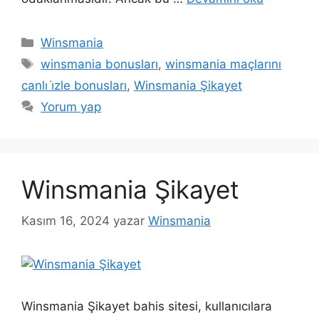
Kategoriler
Winsmania
Etiketler
winsmania bonusları
,
winsmania maçlarını
canlı i̇zle bonusları
,
Winsmania Şikayet
Yorum yap
Winsmania Şikayet
Kasım 16, 2024
yazar
Winsmania
Winsmania Şikayet bahis sitesi, kullanıcılara