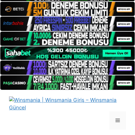
İçeriğe
atla
Menü