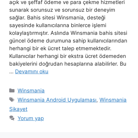
açık ve şeffaf ödeme ve para çekme hizmetleri
sunarak sorunsuz ve sorunsuz bir deneyim
sağlar. Bahis sitesi Winsmania, desteği
sayesinde kullanıcılarına binlerce işlemi
kolaylaştırmıştır. Aslında Winsmania bahis sitesi
güncel ödeme durumuna sahip kullanıcılarından
herhangi bir ek ücret talep etmemektedir.
Kullanıcılar herhangi bir ekstra ücret ödemeden
bakiyelerini doğrudan hesaplarına alabilirler. Bu
…
Devamını oku
Kategoriler
Winsmania
Etiketler
Winsmania Android Uygulaması
,
Winsmania
Şikayet
Yorum yap