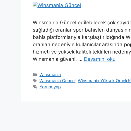
Winsmania Güncel edilebilecek çok sayıda f
sağladığı oranlar spor bahisleri dünyasını
bahis platformlarıyla karşılaştırıldığında
oranları nedeniyle kullanıcılar arasında
hizmeti ve yüksek kaliteli teklifleri nedeniy
Winsmania güveni. …
Devamını oku
Kategoriler
Winsmania
Etiketler
Winsmania Güncel
,
Winsmania Yüksek Oranlı K
Yorum yap