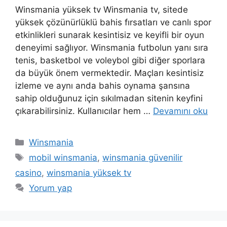
Winsmania yüksek tv Winsmania tv, sitede
yüksek çözünürlüklü bahis fırsatları ve canlı spor
etkinlikleri sunarak kesintisiz ve keyifli bir oyun
deneyimi sağlıyor. Winsmania futbolun yanı sıra
tenis, basketbol ve voleybol gibi diğer sporlara
da büyük önem vermektedir. Maçları kesintisiz
izleme ve aynı anda bahis oynama şansına
sahip olduğunuz için sıkılmadan sitenin keyfini
çıkarabilirsiniz. Kullanıcılar hem …
Devamını oku
Kategoriler
Winsmania
Etiketler
mobil winsmania
,
winsmania güvenilir
casino
,
winsmania yüksek tv
Yorum yap