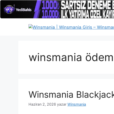
İçeriğe
atla
winsmania ödeme
Winsmania Blackjack
Haziran 2, 2026
yazar
Winsmania