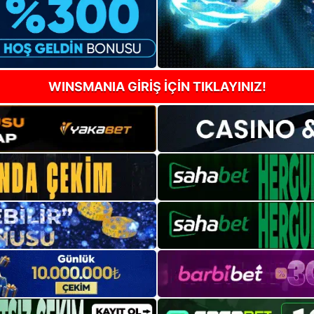
WINSMANIA GİRİŞ İÇİN TIKLAYINIZ!