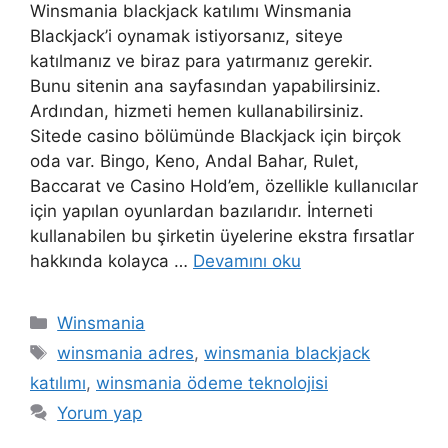
Winsmania blackjack katılımı Winsmania
Blackjack’i oynamak istiyorsanız, siteye
katılmanız ve biraz para yatırmanız gerekir.
Bunu sitenin ana sayfasından yapabilirsiniz.
Ardından, hizmeti hemen kullanabilirsiniz.
Sitede casino bölümünde Blackjack için birçok
oda var. Bingo, Keno, Andal Bahar, Rulet,
Baccarat ve Casino Hold’em, özellikle kullanıcılar
için yapılan oyunlardan bazılarıdır. İnterneti
kullanabilen bu şirketin üyelerine ekstra fırsatlar
hakkında kolayca …
Devamını oku
Kategoriler
Winsmania
Etiketler
winsmania adres
,
winsmania blackjack
katılımı
,
winsmania ödeme teknolojisi
Yorum yap