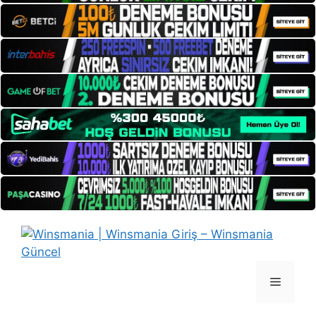
İçeriğe
atla
Menü