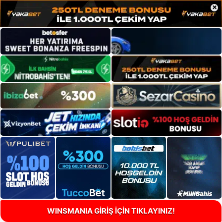
×
WINSMANIA GİRİŞ İÇİN TIKLAYINIZ!