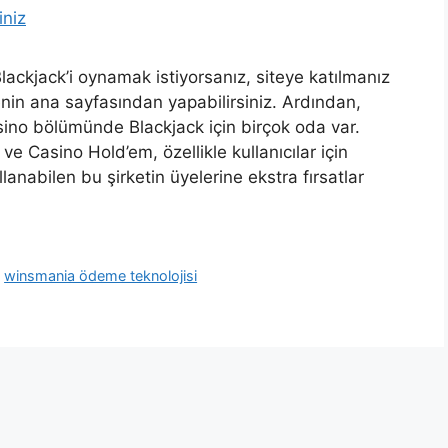
ackjack’i oynamak istiyorsanız, siteye katılmanız
enin ana sayfasından yapabilirsiniz. Ardından,
sino bölümünde Blackjack için birçok oda var.
e Casino Hold’em, özellikle kullanıcılar için
llanabilen bu şirketin üyelerine ekstra fırsatlar
,
winsmania ödeme teknolojisi