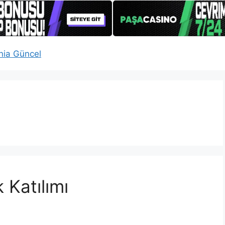
 Katılımı