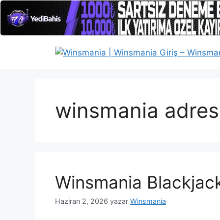
İçeriğe
atla
winsmania adres
Winsmania Blackjack
Haziran 2, 2026
yazar
Winsmania